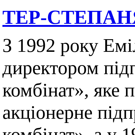
ТЕР-СТЕПА
З 1992 року Ем
директором під
комбінат», яке 
акціонерне під
комбінат», а у 