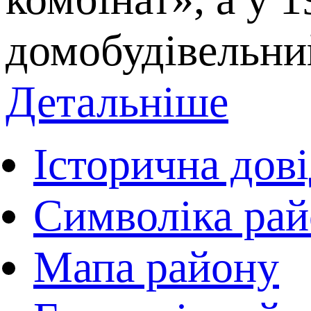
домобудівельний
Детальніше
Історична дов
Символіка ра
Мапа району