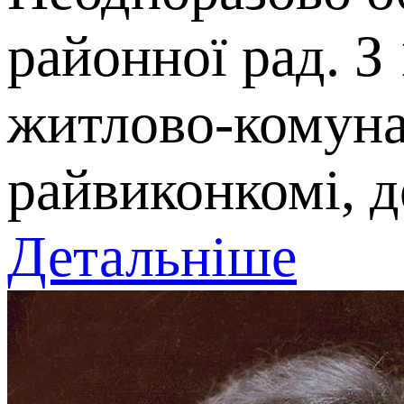
районної рад. З
житлово-комуна
райвиконкомі, де
Детальніше