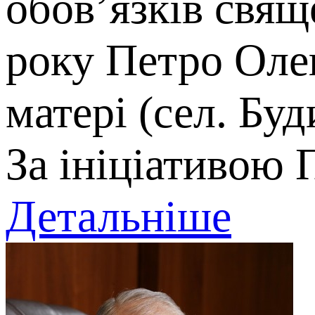
обов’язків свящ
року Петро Олек
матері (сел. Бу
За ініціативою 
Детальніше