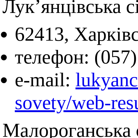
Лук’янцівська с
62413, Харківс
телефон: (057)
e-mail:
lukyanc
sovety/web-res
Малороганська с