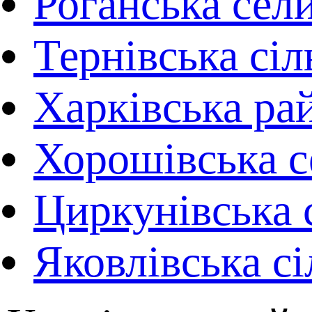
Роганська сел
Тернівська сіл
Харківська ра
Хорошівська с
Циркунівська 
Яковлівська сі