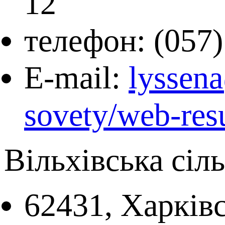
12
телефон: (057)
E-mail:
lyssen
sovety/web-resu
Вільхівська сіл
62431, Харківс