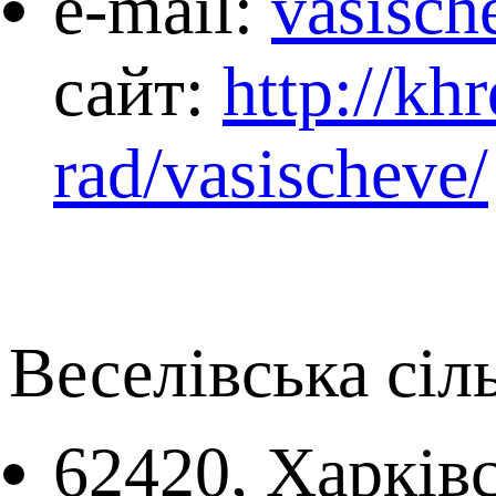
е-mail:
vasisch
сайт:
http://kh
rad/vasischeve/
Веселівська сіл
62420, Харківс