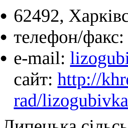
62492, Харківс
телефон/факс:
e-mail:
lizogub
сайт:
http://kh
rad/lizogubivka
Липецька сільсь