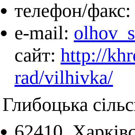
телефон/факс: 
e-mail:
olhov_s
сайт:
http://kh
rad/vilhivka/
Глибоцька сільс
62410, Харківс