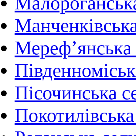
Малороганська
Манченківська
Мереф’янська 
Південноміськ
Пісочинська с
Покотилівська