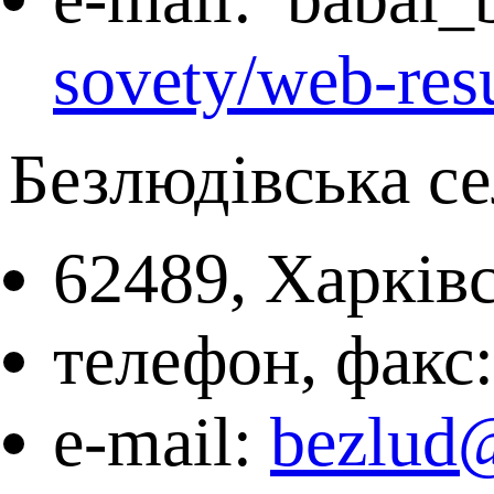
sovety/web-res
Безлюдівська с
62489, Харківс
телефон, факс:
e-mail:
bezlud