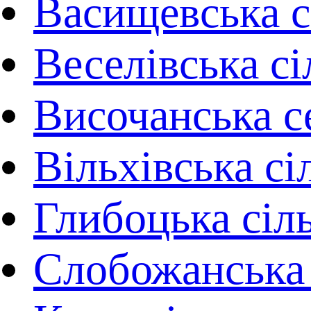
Васищевська 
Веселівська сі
Височанська с
Вільхівська сі
Глибоцька сіл
Слобожанська 