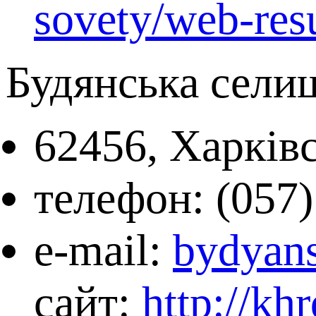
sovety/web-res
Будянська сели
62456, Харківс
телефон: (057)
е-mail:
bydyan
сайт:
http://kh