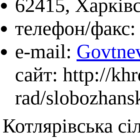
62415, Харківс
телефон/факс: 
е-mail:
Govtn
сайт: http://kh
rad/slobozhans
Котлярівська сі