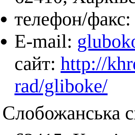
телефон/факс: 
Е-mаіl:
glubok
сайт:
http://kh
rad/gliboke/
Слобожанська с