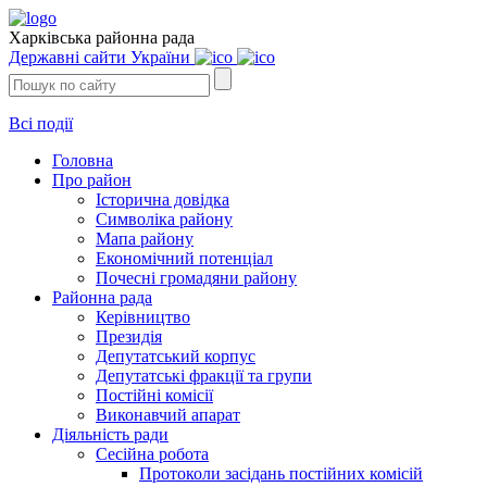
Харківська районна рада
Державні сайти України
Всі події
Головна
Про район
Історична довідка
Символіка району
Мапа району
Економічний потенціал
Почесні громадяни району
Районна рада
Керівництво
Президія
Депутатський корпус
Депутатські фракції та групи
Постійні комісії
Виконавчий апарат
Діяльність ради
Сесійна робота
Протоколи засідань постійних комісій