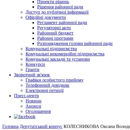
Проекти рішень
Рішення районної ради
Доступ до публічної інформації
Офіційні документи
Регламент районної ради
Регуляторні акти
Районний бюджет
Районні програми
Розпорядження голови районної ради
Комунальні підприємства
Комунальні некомерційні підприємства
Комунальні заклади та установи
Конкурси
Гранти
Зворотний зв'язок
Графіки особистого прийому
Телефонний довідник
Електронні петиції
Пресс-центр
Новини
Анонси
Оголошення
Головна
Депутатський корпус
КОЛЕСНИКОВА Оксана Володи