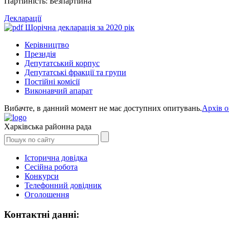
Партійність: Безпартійна
Декларації
Щорічна декларація за 2020 рік
Керівництво
Президія
Депутатський корпус
Депутатські фракції та групи
Постійні комісії
Виконавчий апарат
Вибачте, в данний момент не має доступних опитувань.
Архів 
Харківська районна рада
Історична довідка
Сесійна робота
Конкурси
Телефонний довідник
Оголошення
Контактні данні: