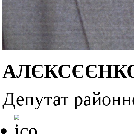
АЛЄКСЄЄНКО 
Депутат районн