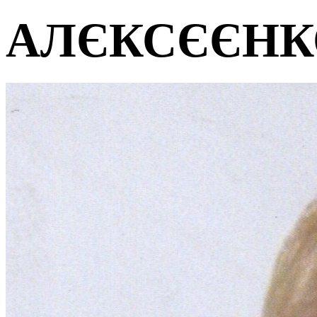
АЛЄКСЄЄНКО 