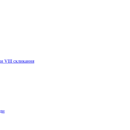
ди VIІI скликання
ади