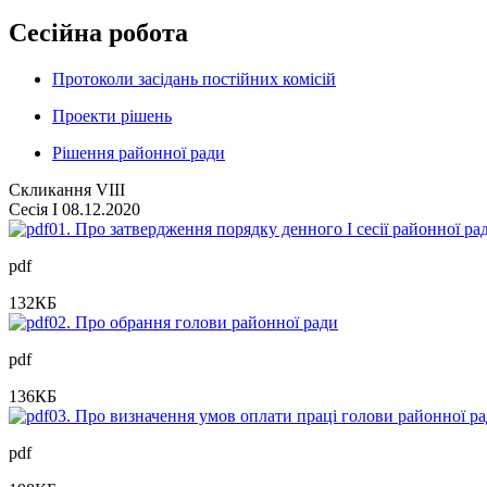
Сесійна робота
Протоколи засідань постійних комісій
Проекти рішень
Рішення районної ради
Скликання VIII
Сесія I 08.12.2020
01. Про затвердження порядку денного І сесії районної ра
pdf
132
КБ
02. Про обрання голови районної ради
pdf
136
КБ
03. Про визначення умов оплати праці голови районної р
pdf