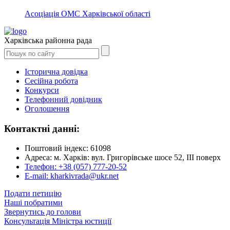
Асоціація ОМС Харківської області
Харківська районна рада
Історична довідка
Сесійна робота
Конкурси
Телефонний довідник
Оголошення
Контактні данні:
Поштовий індекс: 61098
Адреса: м. Харків: вул. Григорівське шосе 52, ІІІ поверх
Телефон: +38 (057) 777-20-52
E-mail: kharkivrada@ukr.net
Подати петицію
Наші побратими
Звернутись до голови
Консультація Міністра юстиції