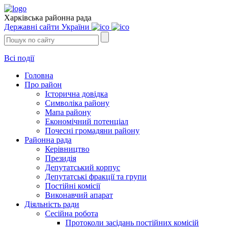
Харківська районна рада
Державні сайти України
Всі події
Головна
Про район
Історична довідка
Символіка району
Мапа району
Економічний потенціал
Почесні громадяни району
Районна рада
Керівництво
Президія
Депутатський корпус
Депутатські фракції та групи
Постійні комісії
Виконавчий апарат
Діяльність ради
Сесійна робота
Протоколи засідань постійних комісій