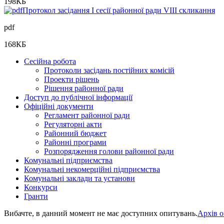
198
КБ
Протокол засідання I сесії районної ради VIII скликання
pdf
168
КБ
Сесійна робота
Протоколи засідань постійних комісій
Проекти рішень
Рішення районної ради
Доступ до публічної інформації
Офіційні документи
Регламент районної ради
Регуляторні акти
Районний бюджет
Районні програми
Розпорядження голови районної ради
Комунальні підприємства
Комунальні некомерційні підприємства
Комунальні заклади та установи
Конкурси
Гранти
Вибачте, в данний момент не має доступних опитувань.
Архів 