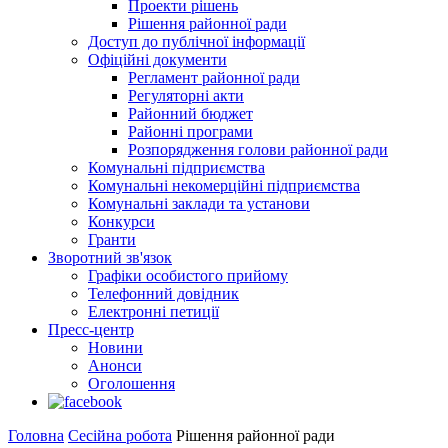
Проекти рішень
Рішення районної ради
Доступ до публічної інформації
Офіційні документи
Регламент районної ради
Регуляторні акти
Районний бюджет
Районні програми
Розпорядження голови районної ради
Комунальні підприємства
Комунальні некомерційні підприємства
Комунальні заклади та установи
Конкурси
Гранти
Зворотний зв'язок
Графіки особистого прийому
Телефонний довідник
Електронні петиції
Пресс-центр
Новини
Анонси
Оголошення
Головна
Сесійна робота
Рішення районної ради