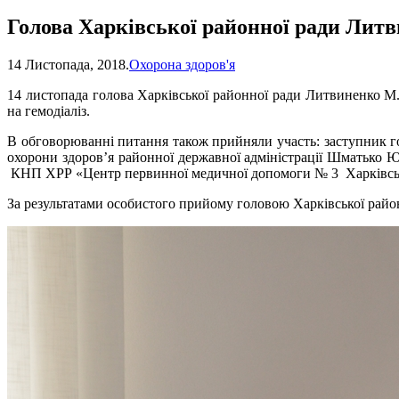
Голова Харківської районної ради Литв
14 Листопада, 2018.
Охорона здоров'я
14 листопада голова Харківської районної ради Литвиненко М
на гемодіаліз.
В обговорюванні питання також прийняли участь: заступник го
охорони здоров’я районної державної адміністрації Шматько 
КНП ХРР «Центр первинної медичної допомоги № 3 Харківськ
За результатами особистого прийому головою Харківської район