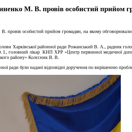
иненко М. В. провів особистий прийом 
. В. провів особистий прийом громадян, на якому обговорювал
лови Харківської районної ради Рожанський В. А., радник голов
Ю. І., головний лікар КНП ХРР «Центр первинної медичної доп
ого району» Колєсник В. В.
ної ради були надані відповідні доручення по вирішенню пробле