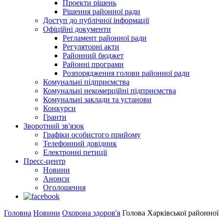
Проекти рішень
Рішення районної ради
Доступ до публічної інформації
Офіційні документи
Регламент районної ради
Регуляторні акти
Районний бюджет
Районні програми
Розпорядження голови районної ради
Комунальні підприємства
Комунальні некомерційні підприємства
Комунальні заклади та установи
Конкурси
Гранти
Зворотний зв'язок
Графіки особистого прийому
Телефонний довідник
Електронні петиції
Пресс-центр
Новини
Анонси
Оголошення
Головна
Новини
Охорона здоров'я
Голова Харківської районно