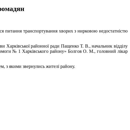
громадян
ися питання транспортування хворих з нирковою недостатністю
и Харківської районної ради Пащенко Т. В., начальник відділу
омоги № 1 Харківського району» Болгов О. М., головний лікар
м, з якими звернулись жителі району.