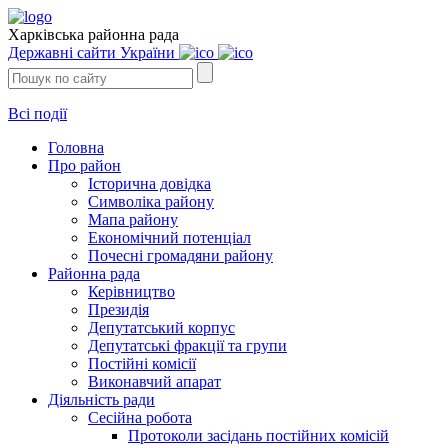
Харківська районна рада
Державні сайти України
Всі події
Головна
Про район
Історична довідка
Символіка району
Мапа району
Економічний потенціал
Почесні громадяни району
Районна рада
Керівництво
Президія
Депутатський корпус
Депутатські фракції та групи
Постійні комісії
Виконавчий апарат
Діяльність ради
Сесійна робота
Протоколи засідань постійних комісій