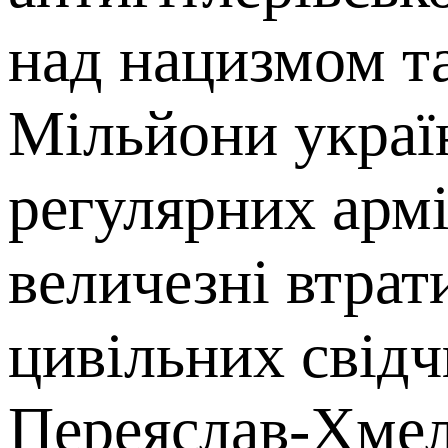
над нацизмом та
Мільйони україн
регулярних армі
величезні втрат
цивільних свідч
Переяслав-Хмел