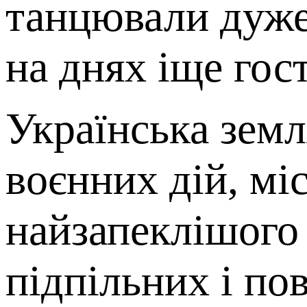
танцювали дуже
на днях іще гос
Українська земл
воєнних дій, мі
найзапеклішого 
підпільних і по