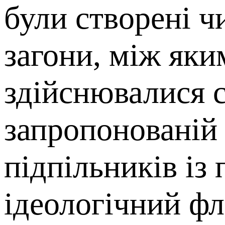
були створені чи
загони, між яки
здійснювалися сп
запропонованій 
підпільників із
ідеологічний фл