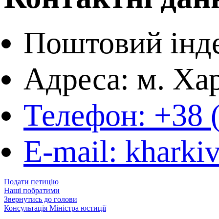
Поштовий інде
Адреса: м. Хар
Телефон: +38 
E-mail: kharki
Подати петицію
Наші побратими
Звернутись до голови
Консультація Міністра юстиції