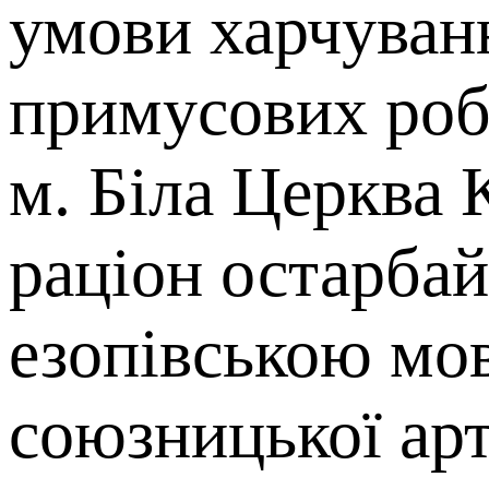
умови харчуван
примусових робі
м. Біла Церква 
раціон остарбай
езопівською мо
союзницької арт