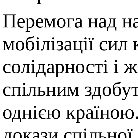
Перемога над на
мобілізації сил 
солідарності і ж
спільним здобут
однією країною.
докази спільної