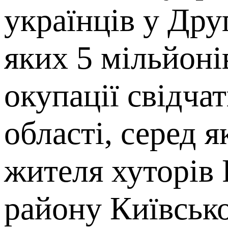
українців у Друг
яких 5 мільйоні
окупації свідча
області, серед 
жителя хуторів 
району Київсько