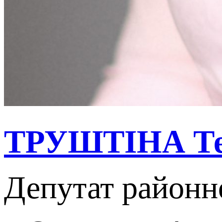
ТРУШТІНА Тет
Депутат районн