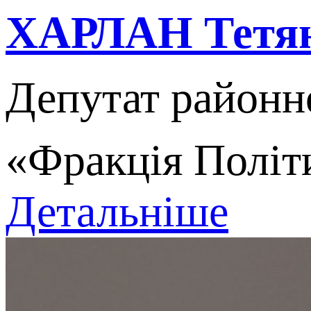
ХАРЛАН Тетян
Депутат районн
«Фракція Політи
Детальніше