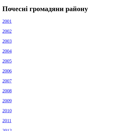
Почесні громадяни району
2001
2002
2003
2004
2005
2006
2007
2008
2009
2010
2011
2012