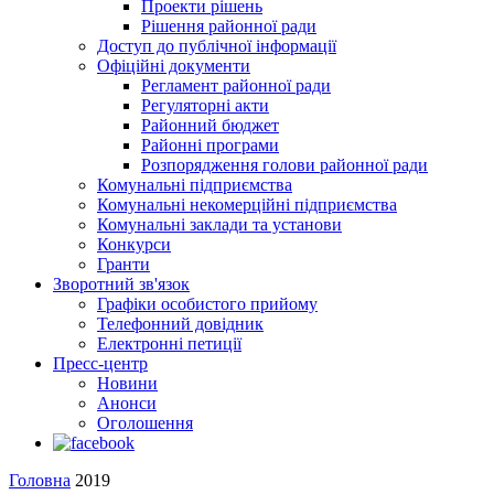
Проекти рішень
Рішення районної ради
Доступ до публічної інформації
Офіційні документи
Регламент районної ради
Регуляторні акти
Районний бюджет
Районні програми
Розпорядження голови районної ради
Комунальні підприємства
Комунальні некомерційні підприємства
Комунальні заклади та установи
Конкурси
Гранти
Зворотний зв'язок
Графіки особистого прийому
Телефонний довідник
Електронні петиції
Пресс-центр
Новини
Анонси
Оголошення
Головна
2019