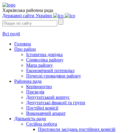
Харківська районна рада
Державні сайти України
Всі події
Головна
Про район
Історична довідка
Символіка району
Мапа району
Економічний потенціал
Почесні громадяни району
Районна рада
Керівництво
Президія
Депутатський корпус
Депутатські фракції та групи
Постійні комісії
Виконавчий апарат
Діяльність ради
Сесійна робота
Протоколи засідань постійних комісій