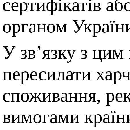
сертифікатів а
органом Україн
У зв’язку з цим
пересилати харч
споживання, ре
вимогами країн