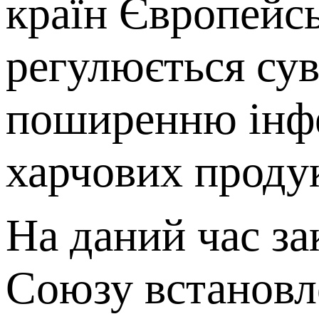
країн Європейс
регулюється су
поширенню інфе
харчових продук
На даний час з
Союзу встановл