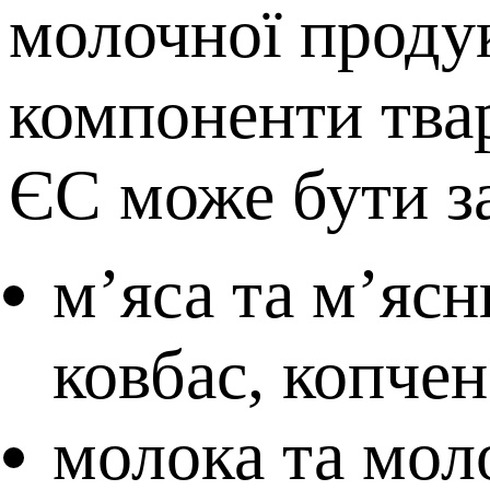
молочної продук
компоненти тва
ЄС може бути з
м’яса та м’ясн
ковбас, копчен
молока та мол