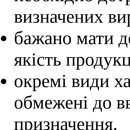
визначених ви
бажано мати д
якість продукц
окремі види х
обмежені до в
призначення.