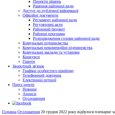
Проекти рішень
Рішення районної ради
Доступ до публічної інформації
Офіційні документи
Регламент районної ради
Регуляторні акти
Районний бюджет
Районні програми
Розпорядження голови районної ради
Комунальні підприємства
Комунальні некомерційні підприємства
Комунальні заклади та установи
Конкурси
Гранти
Зворотний зв'язок
Графіки особистого прийому
Телефонний довідник
Електронні петиції
Пресс-центр
Новини
Анонси
Оголошення
Головна
Оголошення
20 грудня 2022 року відбулося пленарне за