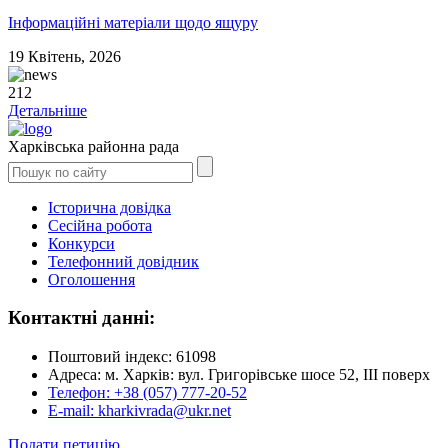
Інформаційні матеріали щодо ящуру
19
Квітень,
2026
212
Детальніше
Харківська районна рада
Історична довідка
Сесійна робота
Конкурси
Телефонний довідник
Оголошення
Контактні данні:
Поштовий індекс: 61098
Адреса: м. Харків: вул. Григорівське шосе 52, ІІІ поверх
Телефон: +38 (057) 777-20-52
E-mail: kharkivrada@ukr.net
Подати петицію