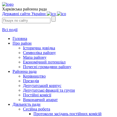
Харківська районна рада
Державні сайти України
Всі події
Головна
Про район
Історична довідка
Символіка району
Мапа району
Економічний потенціал
Почесні громадяни району
Районна рада
Керівництво
Президія
Депутатський корпус
Депутатські фракції та групи
Постійні комісії
Виконавчий апарат
Діяльність ради
Сесійна робота
Протоколи засідань постійних комісій