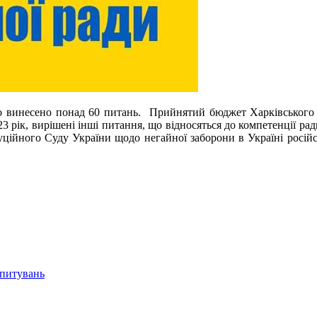
уло винесено понад 60 питань. Прийнятий бюджет Харківського р
3 рік, вирішені інші питання, що відносяться до компетенції р
туційного Суду України щодо негайної заборони в Україні росій
опитувань