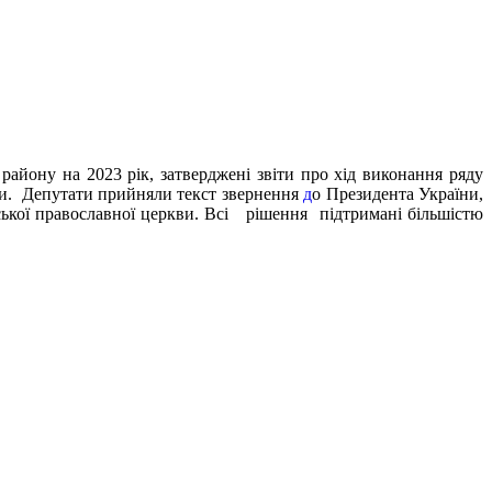
айону на 2023 рік, затверджені звіти про хід виконання ряду
ади. Депутати прийняли текст звернення
д
о Президента України,
ської православної церкви. Всі рішення підтримані більшістю