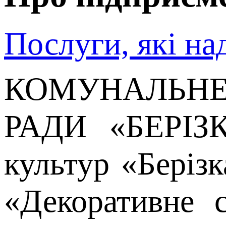
2007-2017 роки – головний редактор газети «Вісті Дергачівщи
2017-2020 роки- КП «Постачальник Послуг», черговий
Послуги, які н
2020-2021 роки – інспектор відділу інформаційно-аналітичного 
З 2020 року депутат Харківської районної ради
КОМУНАЛЬНЕ
З 16 квітня 2021 року призначений на посаду директора Комун
Почесний громадянин Дергачівського району
РАДИ «БЕРІЗКА
культур «Беріз
«Декоративне 