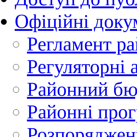
Офіційні доку
Регламент ра
Регуляторні 
Районний б
Районні про
Розпоряджен