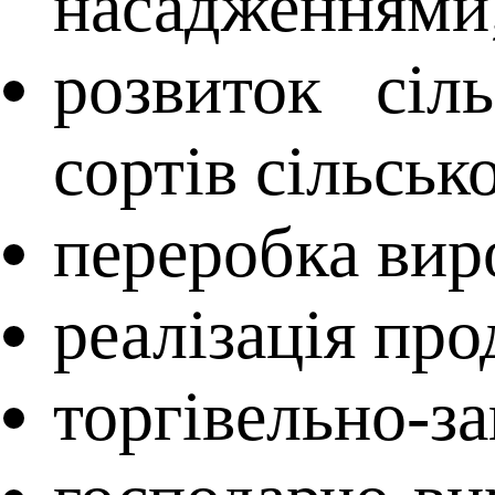
насадженнями
розвиток сіл
сортів сільськ
переробка вир
реалізація пр
торгівельно-за