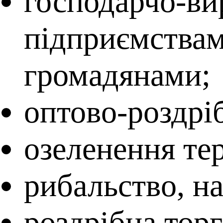
господарчо-ви
підприємств
громадянами;
оптово-роздрі
озеленення те
рибальство, на
роздрібна тор