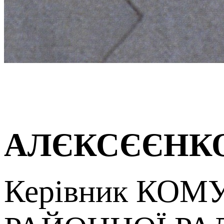
АЛЄКСЄЄНКО 
Керівник КО