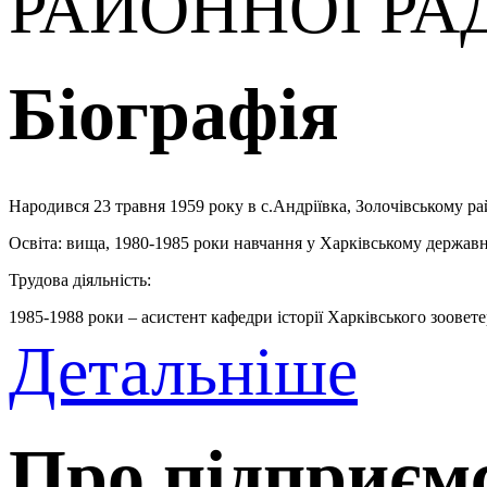
РАЙОННОЇ РАД
Біографія
Народився 23 травня 1959 року в с.Андріївка, Золочівському рай
Освіта: вища, 1980-1985 роки навчання у Харківському державном
Трудова діяльність:
1985-1988 роки – асистент кафедри історії Харківського зоовет
Детальніше
1990-1991 роки – столяр кооперативу «Будівельник»
1990-1995 роки – депутат Харківської обласної ради
1991-2000 роки – директор малого підприємства «Зміна»
Про підприєм
2000-2007 роки – приватний підприємець