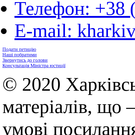
Телефон: +38 
E-mail: kharki
Подати петицію
Наші побратими
Звернутись до голови
Консультація Міністра юстиції
© 2020 Харківс
матеріалів, що 
умові посилання