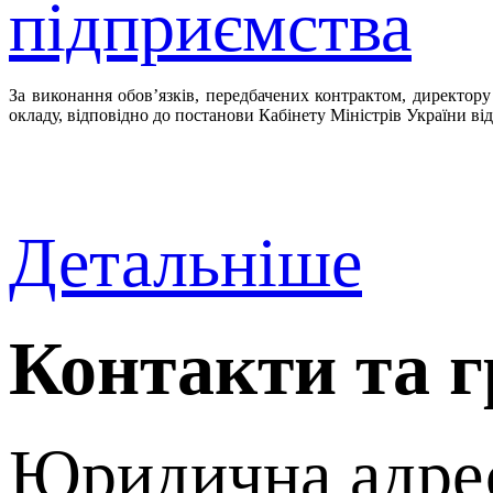
підприємства
За виконання обов’язків, передбачених контрактом, директору 
окладу, відповідно до постанови Кабінету Міністрів України ві
Детальніше
Контакти та г
Юридична адрес