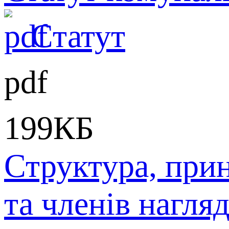
Статут
pdf
199
КБ
Структура, при
та членів нагля